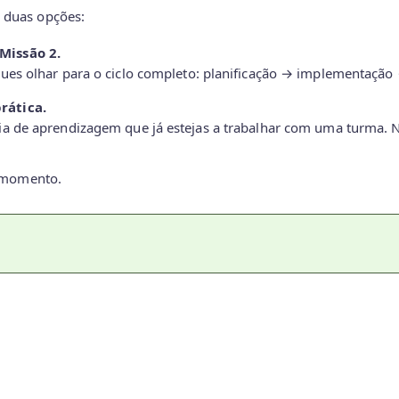
s duas opções:
Missão 2.
gues olhar para o ciclo completo: planificação → implementação 
rática.
ia de aprendizagem que já estejas a trabalhar com uma turma. N
e momento.