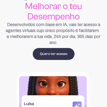
Melhorar o teu
Desempenho
Desenvolvidos com base em IA, vais ter acesso a
agentes virtuais cujo único propósito é facilitarem
e melhorarem a tua vida, 24h por dia, 365 dias por
ano.
Quero ter acesso
Luísa
Com a Luísa nunca mais
te vais sentir sozinho. Terás sempre
apoio e respostas para os teus desafios
de bem-estar mental e emocional.
Luísa