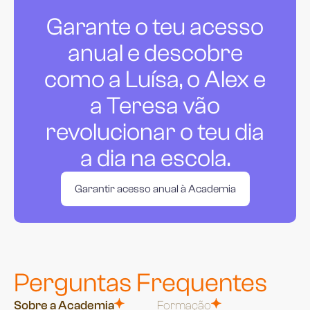
Garante o teu acesso
anual e descobre
como a Luísa, o Alex e
a Teresa vão
revolucionar o teu dia
a dia na escola.
Garantir acesso anual à Academia
Perguntas Frequentes
Sobre a Academia
Formação